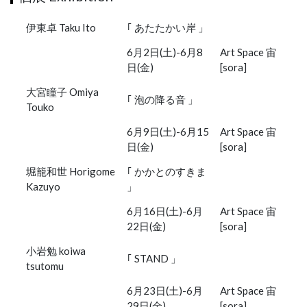
伊東卓 Taku Ito
｢ あたたかい岸 」
6月2日(土)-6月8
Art Space 宙
日(金)
[sora]
大宮瞳子 Omiya
｢ 泡の降る音 」
Touko
6月9日(土)-6月15
Art Space 宙
日(金)
[sora]
堀籠和世 Horigome
｢ かかとのすきま
Kazuyo
」
6月16日(土)-6月
Art Space 宙
22日(金)
[sora]
小岩勉 koiwa
｢ STAND 」
tsutomu
6月23日(土)-6月
Art Space 宙
29日(金)
[sora]