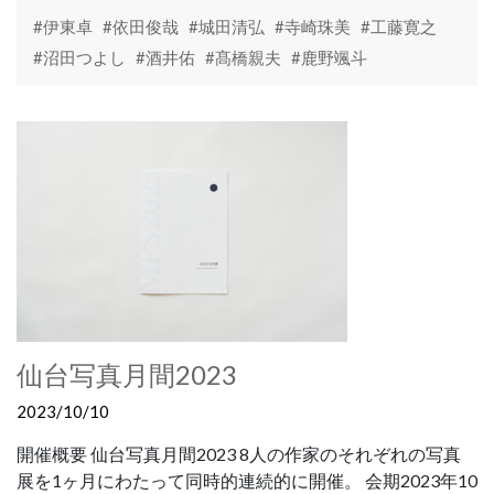
#伊東卓
#依田俊哉
#城田清弘
#寺崎珠美
#工藤寛之
#沼田つよし
#酒井佑
#髙橋親夫
#鹿野颯斗
仙台写真月間2023
2023/10/10
開催概要 仙台写真月間2023 8人の作家のそれぞれの写真
展を1ヶ月にわたって同時的連続的に開催。 会期2023年10