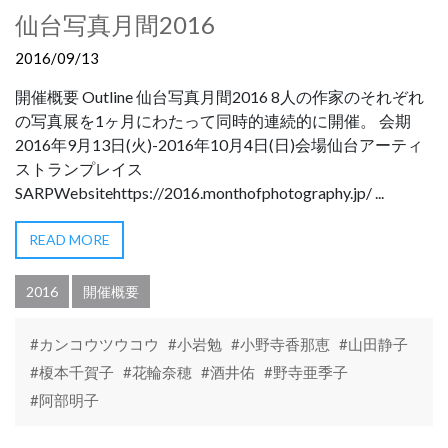
仙台写真月間2016
2016/09/13
開催概要 Outline 仙台写真月間2016 8人の作家のそれぞれ
の写真展を1ヶ月にわたって同時的連続的に開催。 会期
2016年9月13日(火)-2016年10月4日(日)会場仙台アーティ
ストランプレイス
SARPWebsitehttps://2016.monthofphotography.jp/ ...
READ MORE
2016
開催概要
#カンコウツウコウ
#小岩勉
#小野寺香那恵
#山田静子
#榎本千賀子
#花輪奈穂
#酒井佑
#野寺亜季子
#阿部明子