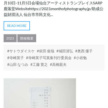
月10日-11月5日会場仙台アーティストランプレイスSARP
鹿落堂Websitehttps://2023.monthofphotography.jp/助成公
益財団法人 仙台市市民文化...
READ MORE
2023
開催概要
#サトウダイスケ
#依田 俊哉
#城田清弘
#奥西 優子
#寺崎英子
#寺崎英子写真集刊行委員会
#小岩勉
#山田 なつみ
#工藤 寛之
#高橋親夫