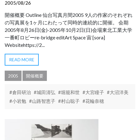
2005/08/26
開催概要 Outline 仙台写真月間2005 9人の作家のそれぞれ
の写真展を1ヶ月にわたって同時的連続的に開催。 会期
2005年8月26日(金)-2005年10月2日(日)会場東北工業大学
一番町ロビーre-bridge editArt Space 宙 [sora]
Websitehttps://2...
READ MORE
2005
開催概要
#倉田研治
#城田清弘
#堀籠和世
#大宮瞳子
#大沼洋美
#小岩勉
#山路智恵子
#村山聡子
#花輪奈穂