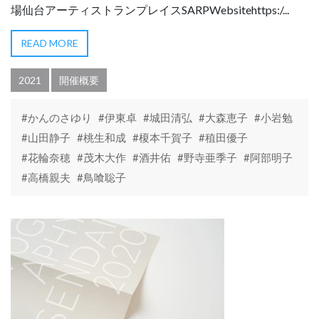
場仙台アーティストランプレイスSARPWebsitehttps:/...
READ MORE
2021
開催概要
#かんのさゆり
#伊東卓
#城田清弘
#大森恵子
#小岩勉
#山田静子
#桃生和成
#榎本千賀子
#稙田優子
#花輪奈穂
#茂木大作
#酒井佑
#野寺亜季子
#阿部明子
#高橋親夫
#鳥喰聡子