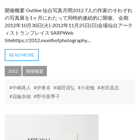
開催概要 Outline 仙台写真月間2012 7人の作家のそれぞれ
の写真展を1ヶ月にわたって同時的連続的に開催。 会期
2012年10月30日(火)-2012年11月25日(日)会場仙台アーテ
ィストランプレイス SARPWeb
Sitehttps://2012.monthofphotography....
READ MORE
2012
開催概要
#中嶋将人
#伊東卓
#城田清弘
#小岩勉
#布田直志
#花輪奈穂
#野寺亜季子