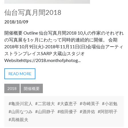
仙台写真月間2018
2018/10/09
開催概要 Outline 仙台写真月間2018 10人の作家のそれぞれ
の写真展を1ヶ月にわたって同時的連続的に開催。 会期
2018年10月9日(火)-2018年11月11日(日)会場仙台アーティ
ストランプレイスSARP 大蔵山スタジオ
Websitehttps://2018.monthofphotog...
READ MORE
2018
開催概要
#亀掛川宏人
#二宮雄大
#大森恵子
#寺崎英子
#小岩勉
#山田なつみ
#山田静子
#稙田優子
#酒井佑
#阿部明子
#髙橋親夫