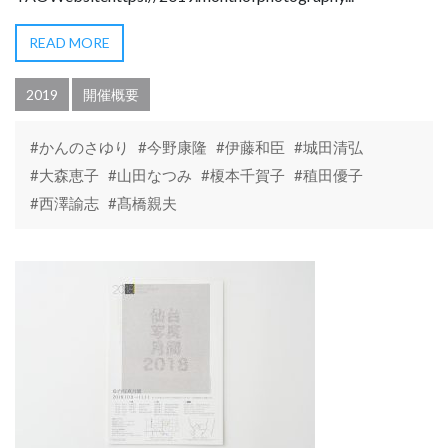
READ MORE
2019
開催概要
#かんのさゆり
#今野康隆
#伊藤和臣
#城田清弘
#大森恵子
#山田なつみ
#榎本千賀子
#稙田優子
#西澤諭志
#髙橋親夫