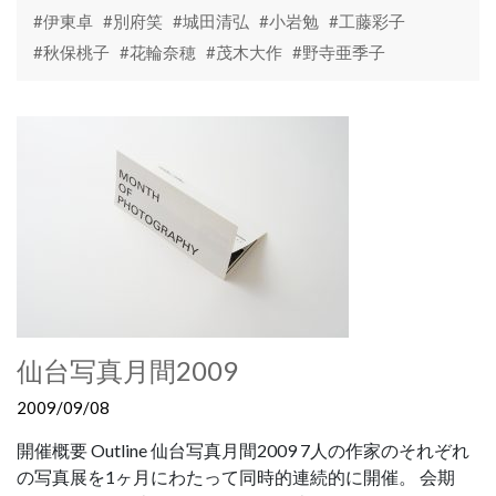
#伊東卓
#別府笑
#城田清弘
#小岩勉
#工藤彩子
#秋保桃子
#花輪奈穂
#茂木大作
#野寺亜季子
仙台写真月間2009
2009/09/08
開催概要 Outline 仙台写真月間2009 7人の作家のそれぞれ
の写真展を1ヶ月にわたって同時的連続的に開催。 会期