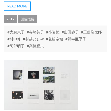
READ MORE
2017
開催概要
#大森恵子
#寺崎英子
#小岩勉
#山田静子
#工藤隆太郎
#村中修
#村越としや
#花輪奈穂
#野寺亜季子
#阿部明子
#髙橋親夫