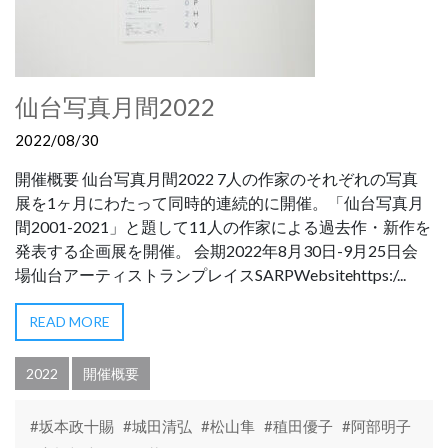
仙台写真月間2022
2022/08/30
開催概要 仙台写真月間2022 7人の作家のそれぞれの写真
展を1ヶ月にわたって同時的連続的に開催。「仙台写真月
間2001-2021」と題して11人の作家による過去作・新作を
発表する企画展を開催。 会期2022年8月30日-9月25日会
場仙台アーティストランプレイスSARPWebsitehttps:/...
READ MORE
2022
開催概要
#坂本政十賜
#城田清弘
#松山隼
#稙田優子
#阿部明子