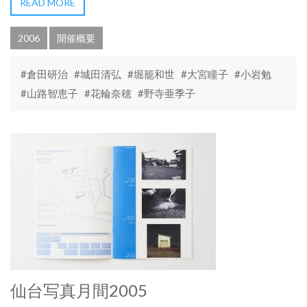
READ MORE
2006
開催概要
#倉田研治
#城田清弘
#堀籠和世
#大宮瞳子
#小岩勉
#山路智恵子
#花輪奈穂
#野寺亜季子
仙台写真月間2005