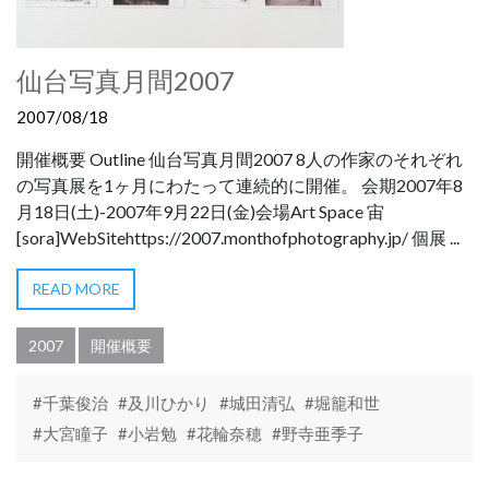
仙台写真月間2007
2007/08/18
開催概要 Outline 仙台写真月間2007 8人の作家のそれぞれ
の写真展を1ヶ月にわたって連続的に開催。 会期2007年8
月18日(土)-2007年9月22日(金)会場Art Space 宙
[sora]WebSitehttps://2007.monthofphotography.jp/ 個展 ...
READ MORE
2007
開催概要
#千葉俊治
#及川ひかり
#城田清弘
#堀籠和世
#大宮瞳子
#小岩勉
#花輪奈穂
#野寺亜季子