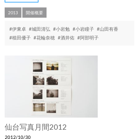
2013
開催概要
#伊東卓
#城田清弘
#小岩勉
#小岩瞳子
#山田有香
#稙田優子
#花輪奈穂
#酒井佑
#阿部明子
仙台写真月間2012
2012/10/30