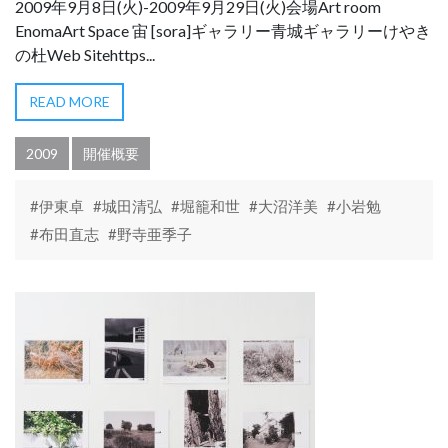
2009年9月8日(火)-2009年9月29日(火)会場Art room
EnomaArt Space 宙 [sora]ギャラリー青城ギャラリーけやき
の杜Web Sitehttps...
READ MORE
2009
開催概要
#伊東卓
#城田清弘
#堀籠和世
#大沼洋美
#小岩勉
#布田直志
#野寺亜季子