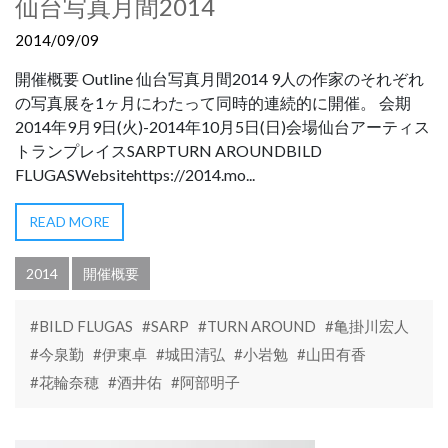
仙台写真月間2014
2014/09/09
開催概要 Outline 仙台写真月間2014 9人の作家のそれぞれ
の写真展を1ヶ月にわたって同時的連続的に開催。 会期
2014年9月9日(火)-2014年10月5日(日)会場仙台アーティス
トランプレイスSARPTURN AROUNDBILD
FLUGASWebsitehttps://2014.mo...
READ MORE
2014
開催概要
#BILD FLUGAS
#SARP
#TURN AROUND
#亀掛川宏人
#今泉勤
#伊東卓
#城田清弘
#小岩勉
#山田有香
#花輪奈穂
#酒井佑
#阿部明子