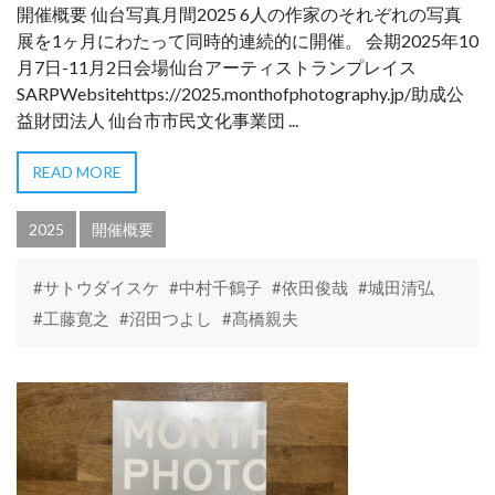
開催概要 仙台写真月間2025 6人の作家のそれぞれの写真
展を1ヶ月にわたって同時的連続的に開催。 会期2025年10
月7日-11月2日会場仙台アーティストランプレイス
SARPWebsitehttps://2025.monthofphotography.jp/助成公
益財団法人 仙台市市民文化事業団 ...
READ MORE
2025
開催概要
#サトウダイスケ
#中村千鶴子
#依田俊哉
#城田清弘
#工藤寛之
#沼田つよし
#髙橋親夫