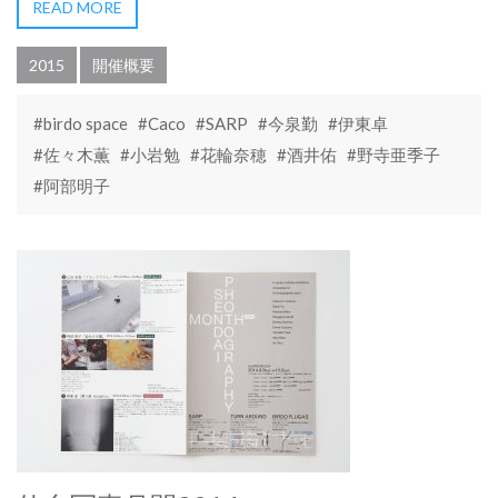
READ MORE
2015
開催概要
#birdo space
#Caco
#SARP
#今泉勤
#伊東卓
#佐々木薫
#小岩勉
#花輪奈穂
#酒井佑
#野寺亜季子
#阿部明子