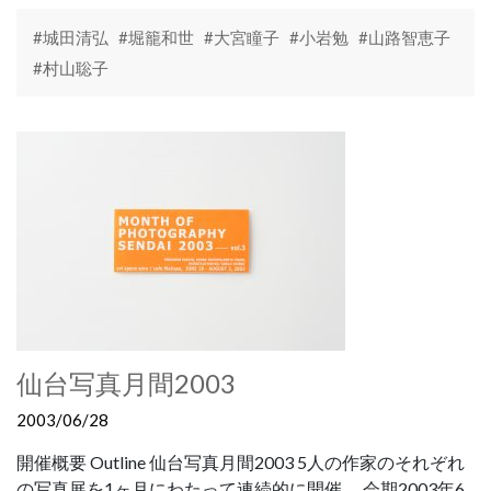
#城田清弘
#堀籠和世
#大宮瞳子
#小岩勉
#山路智恵子
#村山聡子
仙台写真月間2003
2003/06/28
開催概要 Outline 仙台写真月間2003 5人の作家のそれぞれ
の写真展を1ヶ月にわたって連続的に開催。 会期2003年6