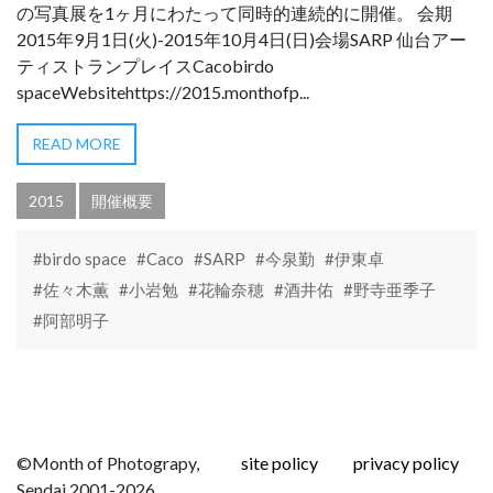
の写真展を1ヶ月にわたって同時的連続的に開催。 会期
2015年9月1日(火)-2015年10月4日(日)会場SARP 仙台アー
ティストランプレイスCacobirdo
spaceWebsitehttps://2015.monthofp...
READ MORE
2015
開催概要
#birdo space
#Caco
#SARP
#今泉勤
#伊東卓
#佐々木薫
#小岩勉
#花輪奈穂
#酒井佑
#野寺亜季子
#阿部明子
©Month of Photograpy,
site policy
privacy policy
Sendai 2001-2026