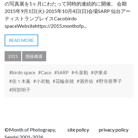
の写真展を1ヶ月にわたって同時的連続的に開催。 会期
2015年9月1日(火)-2015年10月4日(日)会場SARP 仙台アー
ティストランプレイスCacobirdo
spaceWebsitehttps://2015.monthofp...
READ MORE
2015
開催概要
#birdo space
#Caco
#SARP
#今泉勤
#伊東卓
#佐々木薫
#小岩勉
#花輪奈穂
#酒井佑
#野寺亜季子
#阿部明子
©Month of Photograpy,
site policy
privacy policy
Sendai 2001-2026