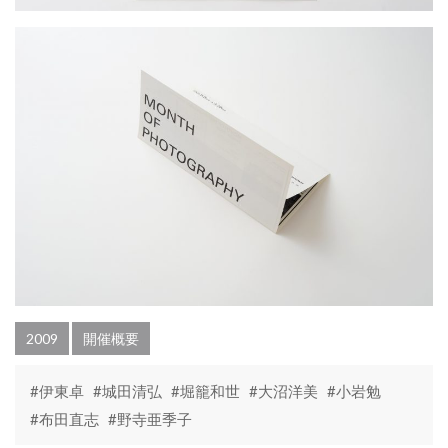
2009
開催概要
#伊東卓
#城田清弘
#堀籠和世
#大沼洋美
#小岩勉
#布田直志
#野寺亜季子