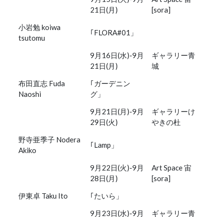
21日(月)
[sora]
小岩勉 koiwa
｢FLORA#01」
tsutomu
9月16日(水)-9月
ギャラリー青
21日(月)
城
布田直志 Fuda
｢ガーデニン
Naoshi
グ」
9月21日(月)-9月
ギャラリーけ
29日(火)
やきの杜
野寺亜季子 Nodera
｢Lamp」
Akiko
9月22日(火)-9月
Art Space 宙
28日(月)
[sora]
伊東卓 Taku Ito
｢たいら」
9月23日(水)-9月
ギャラリー青