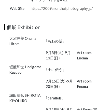
Web Site
https://2009.monthofphotography.jp/
個展 Exhibition
大沼洋美 Onuma
｢もわの話」
Hiromi
9月8日(火)-9月
Art room
13日(日)
Enoma
堀籠和世 Horigome
｢土に伝う」
Kazuyo
9月15日(火)-9月
Art room
20日(日)
Enoma
城田清弘 SHIROTA
｢parallels」
KIYOHIRO
9月15日(火)-9月
Art Space 宙