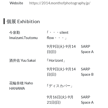
Website
https://2014.monthofphotography.jp/
個展 Exhibition
今泉勤
｢・・・silent
Imaizumi.Tsutomu
flow・・・」
9月9日(火)-9月14
SARP
日(日)
Space A
酒井佑 Yuu Sakai
｢Horizont」
9月9日(火)-9月14
SARP
日(日)
Space B
花輪奈穂 Naho
｢ディスカバー」
HANAWA
9月16日(火)-9月
SARP
21日(日)
Space A