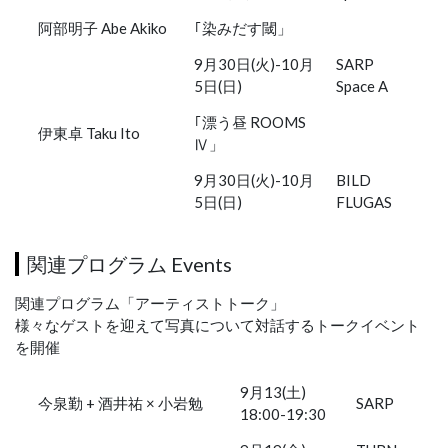
阿部明子 Abe Akiko
｢染みだす閾」
9月30日(火)-10月
SARP
5日(日)
Space A
｢漂う昼 ROOMS
伊東卓 Taku Ito
Ⅳ」
9月30日(火)-10月
BILD
5日(日)
FLUGAS
関連プログラム Events
関連プログラム「アーティストトーク」
様々なゲストを迎えて写真について対話するトークイベント
を開催
9月13(土)
今泉勤 + 酒井祐 × 小岩勉
SARP
18:00-19:30