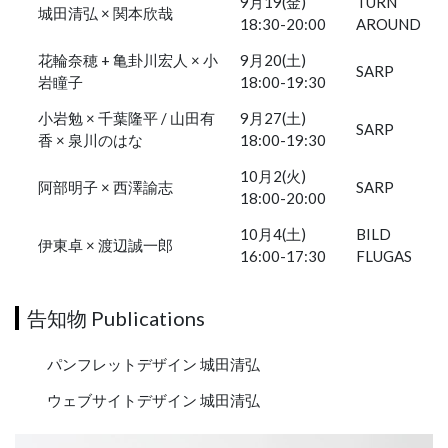
9月19(金)
TURN
城田清弘 × 関本欣哉
18:30-20:00
AROUND
花輪奈穂 + 亀卦川宏人 × 小
9月20(土)
SARP
岩瞳子
18:00-19:30
小岩勉 × 千葉隆平 / 山田有
9月27(土)
SARP
香 × 泉川のはな
18:00-19:30
10月2(火)
阿部明子 × 西澤諭志
SARP
18:00-20:00
10月4(土)
BILD
伊東卓 × 渡辺誠一郎
16:00-17:30
FLUGAS
告知物 Publications
パンフレットデザイン 城田清弘
ウェブサイトデザイン 城田清弘