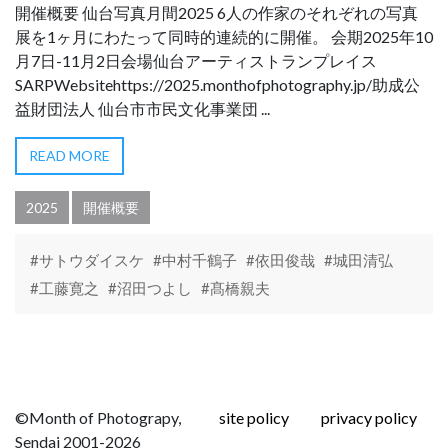
開催概要 仙台写真月間2025 6人の作家のそれぞれの写真
展を1ヶ月にわたって同時的連続的に開催。 会期2025年10
月7日-11月2日会場仙台アーティストランプレイス
SARPWebsitehttps://2025.monthofphotography.jp/助成公
益財団法人 仙台市市民文化事業団 ...
READ MORE
2025
開催概要
#サトウダイスケ
#中村千鶴子
#依田俊哉
#城田清弘
#工藤寛之
#沼田つよし
#髙橋親夫
©Month of Photograpy,
site policy
privacy policy
Sendai 2001-2026