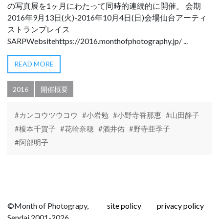
の写真展を1ヶ月にわたって同時的連続的に開催。 会期
2016年9月13日(火)-2016年10月4日(日)会場仙台アーティ
ストランプレイス
SARPWebsitehttps://2016.monthofphotography.jp/ ...
READ MORE
2016
開催概要
#カンコウツウコウ
#小岩勉
#小野寺香那恵
#山田静子
#榎本千賀子
#花輪奈穂
#酒井佑
#野寺亜季子
#阿部明子
©Month of Photograpy,
site policy
privacy policy
Sendai 2001-2026