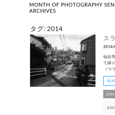
タグ:
2014
ス
2014/
仙台
て緑
（つづ
REA
2014
#20