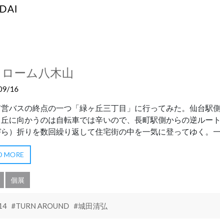
ラローム八木山
09/16
市営バスの終点の一つ「緑ヶ丘三丁目」に行ってみた。仙台駅
ヶ丘に向かうのは自転車では辛いので、長町駅側からの逆ルー
ら）折りを数回繰り返して住宅街の中を一気に登ってゆく。一旦
D MORE
個展
14
#TURN AROUND
#城田清弘