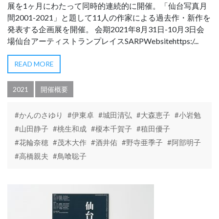
展を1ヶ月にわたって同時的連続的に開催。「仙台写真月
間2001-2021」と題して11人の作家による過去作・新作を
発表する企画展を開催。 会期2021年8月31日-10月3日会
場仙台アーティストランプレイスSARPWebsitehttps:/...
READ MORE
2021
開催概要
#かんのさゆり
#伊東卓
#城田清弘
#大森恵子
#小岩勉
#山田静子
#桃生和成
#榎本千賀子
#稙田優子
#花輪奈穂
#茂木大作
#酒井佑
#野寺亜季子
#阿部明子
#高橋親夫
#鳥喰聡子