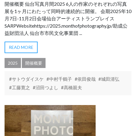
開催概要 仙台写真月間2025 6人の作家のそれぞれの写真
展を1ヶ月にわたって同時的連続的に開催。 会期2025年10
月7日-11月2日会場仙台アーティストランプレイス
SARPWebsitehttps://2025.monthofphotography.jp/助成公
益財団法人 仙台市市民文化事業団 ...
READ MORE
2025
開催概要
#サトウダイスケ
#中村千鶴子
#依田俊哉
#城田清弘
#工藤寛之
#沼田つよし
#髙橋親夫