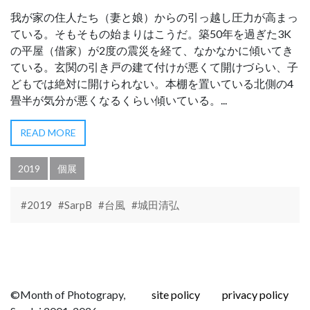
我が家の住人たち（妻と娘）からの引っ越し圧力が高まっ
ている。そもそもの始まりはこうだ。築50年を過ぎた3K
の平屋（借家）が2度の震災を経て、なかなかに傾いてき
ている。玄関の引き戸の建て付けが悪くて開けづらい、子
どもでは絶対に開けられない。本棚を置いている北側の4
畳半が気分が悪くなるくらい傾いている。...
READ MORE
2019
個展
#2019
#SarpB
#台風
#城田清弘
©Month of Photograpy,
site policy
privacy policy