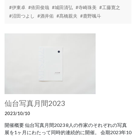
#伊東卓
#依田俊哉
#城田清弘
#寺崎珠美
#工藤寛之
#沼田つよし
#酒井佑
#髙橋親夫
#鹿野颯斗
仙台写真月間2023
2023/10/10
開催概要 仙台写真月間2023 8人の作家のそれぞれの写真
展を1ヶ月にわたって同時的連続的に開催。 会期2023年10