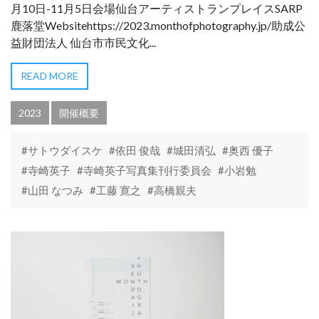
月10日-11月5日会場仙台アーティストランプレイスSARP
鹿落堂Websitehttps://2023.monthofphotography.jp/助成公
益財団法人 仙台市市民文化...
READ MORE
2023
開催概要
#サトウダイスケ
#依田 俊哉
#城田清弘
#奥西 優子
#寺崎英子
#寺崎英子写真集刊行委員会
#小岩勉
#山田 なつみ
#工藤 寛之
#高橋親夫