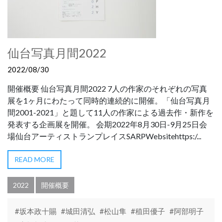
仙台写真月間2022
2022/08/30
開催概要 仙台写真月間2022 7人の作家のそれぞれの写真
展を1ヶ月にわたって同時的連続的に開催。「仙台写真月
間2001-2021」と題して11人の作家による過去作・新作を
発表する企画展を開催。 会期2022年8月30日-9月25日会
場仙台アーティストランプレイスSARPWebsitehttps:/...
READ MORE
2022
開催概要
#坂本政十賜
#城田清弘
#松山隼
#稙田優子
#阿部明子