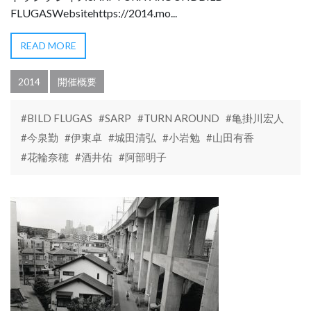
FLUGASWebsitehttps://2014.mo...
READ MORE
2014
開催概要
#BILD FLUGAS
#SARP
#TURN AROUND
#亀掛川宏人
#今泉勤
#伊東卓
#城田清弘
#小岩勉
#山田有香
#花輪奈穂
#酒井佑
#阿部明子