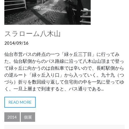
スラローム八木山
2014/09/16
仙台市営バスの終点の一つ「緑ヶ丘三丁目」に行ってみ
た。仙台駅側からのバス路線に沿って八木山山頂まで登っ
て緑ヶ丘に向かうのは自転車では辛いので、長町駅側から
の逆ルート「緑ヶ丘入り口」から入っていく。九十九（つ
づら）折りを数回繰り返して住宅街の中を一気に登ってゆ
く。一旦上層まで到達すると、バス通りである...
READ MORE
2014
個展