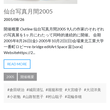
仙台写真月間2005
2005/08/26
開催概要 Outline 仙台写真月間2005 9人の作家のそれぞれ
の写真展を1ヶ月にわたって同時的連続的に開催。 会期
2005年8月26日(金)-2005年10月2日(日)会場東北工業大学
一番町ロビーre-bridge editArt Space 宙 [sora]
Websitehttps://2...
READ MORE
2005
開催概要
#倉田研治
#城田清弘
#堀籠和世
#大宮瞳子
#大沼洋美
#小岩勉
#山路智恵子
#村山聡子
#花輪奈穂