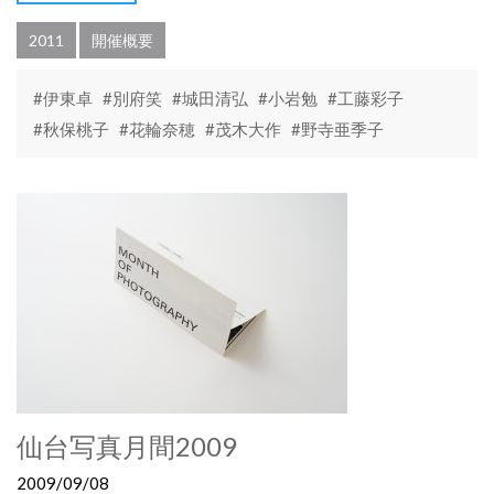
2011
開催概要
#伊東卓
#別府笑
#城田清弘
#小岩勉
#工藤彩子
#秋保桃子
#花輪奈穂
#茂木大作
#野寺亜季子
仙台写真月間2009
2009/09/08