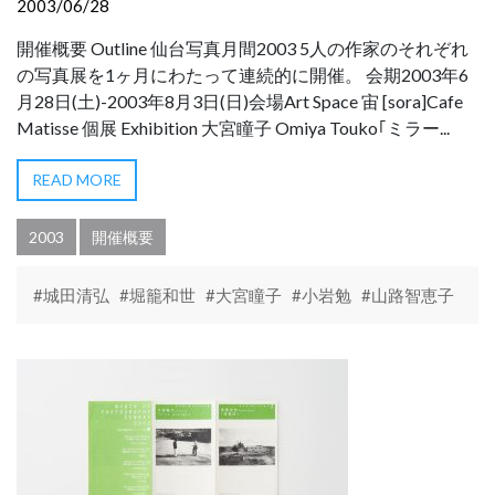
2003/06/28
開催概要 Outline 仙台写真月間2003 5人の作家のそれぞれ
の写真展を1ヶ月にわたって連続的に開催。 会期2003年6
月28日(土)-2003年8月3日(日)会場Art Space 宙 [sora]Cafe
Matisse 個展 Exhibition 大宮瞳子 Omiya Touko｢ミラー...
READ MORE
2003
開催概要
#城田清弘
#堀籠和世
#大宮瞳子
#小岩勉
#山路智恵子