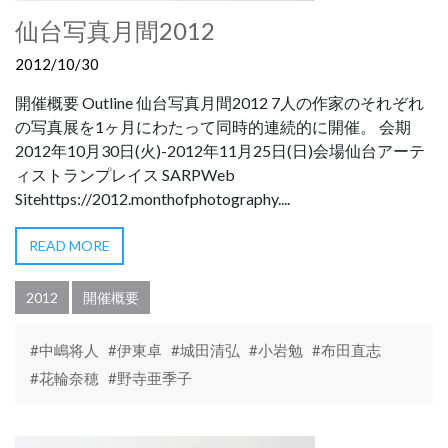
仙台写真月間2012
2012/10/30
開催概要 Outline 仙台写真月間2012 7人の作家のそれぞれ
の写真展を1ヶ月にわたって同時的連続的に開催。 会期
2012年10月30日(火)-2012年11月25日(日)会場仙台アーテ
ィストランプレイス SARPWeb
Sitehttps://2012.monthofphotography....
READ MORE
2012
開催概要
#中嶋将人
#伊東卓
#城田清弘
#小岩勉
#布田直志
#花輪奈穂
#野寺亜季子