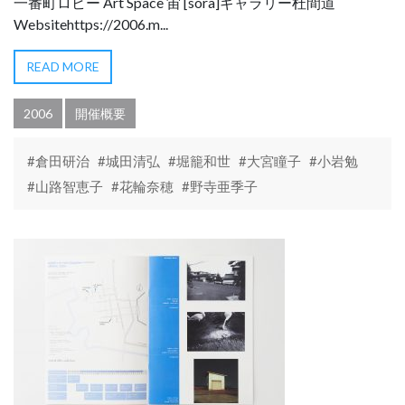
一番町ロビー Art Space 宙 [sora]ギャラリー杜間道
Websitehttps://2006.m...
READ MORE
2006
開催概要
#倉田研治
#城田清弘
#堀籠和世
#大宮瞳子
#小岩勉
#山路智恵子
#花輪奈穂
#野寺亜季子