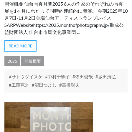
開催概要 仙台写真月間2025 6人の作家のそれぞれの写真
展を1ヶ月にわたって同時的連続的に開催。 会期2025年10
月7日-11月2日会場仙台アーティストランプレイス
SARPWebsitehttps://2025.monthofphotography.jp/助成公
益財団法人 仙台市市民文化事業団 ...
READ MORE
2025
開催概要
#サトウダイスケ
#中村千鶴子
#依田俊哉
#城田清弘
#工藤寛之
#沼田つよし
#髙橋親夫