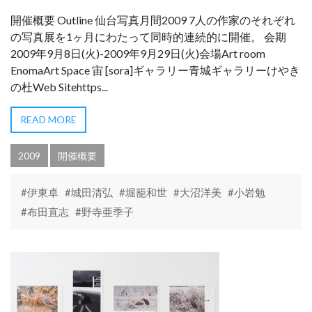
開催概要 Outline 仙台写真月間2009 7人の作家のそれぞれ
の写真展を1ヶ月にわたって同時的連続的に開催。 会期
2009年9月8日(火)-2009年9月29日(火)会場Art room
EnomaArt Space 宙 [sora]ギャラリー青城ギャラリーけやき
の杜Web Sitehttps...
READ MORE
2009
開催概要
#伊東卓
#城田清弘
#堀籠和世
#大沼洋美
#小岩勉
#布田直志
#野寺亜季子