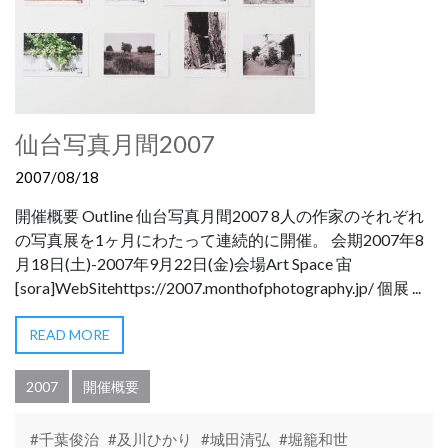
仙台写真月間2007
2007/08/18
開催概要 Outline 仙台写真月間2007 8人の作家のそれぞれ
の写真展を1ヶ月にわたって連続的に開催。 会期2007年8
月18日(土)-2007年9月22日(金)会場Art Space 宙
[sora]WebSitehttps://2007.monthofphotography.jp/ 個展 ...
READ MORE
2007
開催概要
#千葉俊治
#及川ひかり
#城田清弘
#堀籠和世