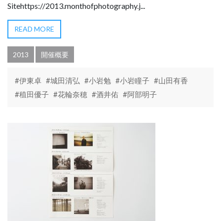
Sitehttps://2013.monthofphotography.j...
READ MORE
2013
開催概要
#伊東卓
#城田清弘
#小岩勉
#小岩瞳子
#山田有香
#稙田優子
#花輪奈穂
#酒井佑
#阿部明子