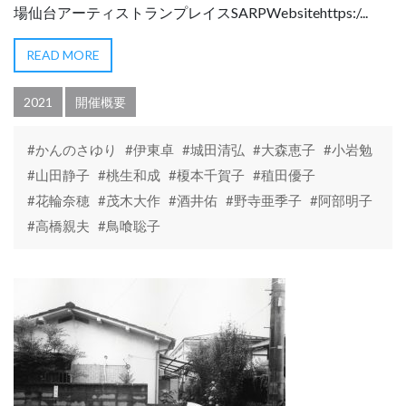
場仙台アーティストランプレイスSARPWebsitehttps:/...
READ MORE
2021
開催概要
#かんのさゆり
#伊東卓
#城田清弘
#大森恵子
#小岩勉
#山田静子
#桃生和成
#榎本千賀子
#稙田優子
#花輪奈穂
#茂木大作
#酒井佑
#野寺亜季子
#阿部明子
#高橋親夫
#鳥喰聡子