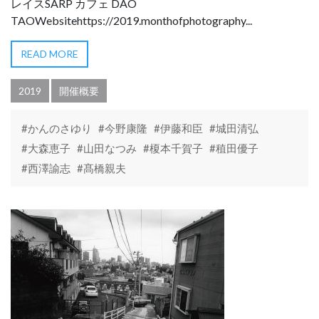
レイスSARP カフェ DAO
TAOWebsitehttps://2019.monthofphotography...
READ MORE
2019
開催概要
#かんのさゆり
#今野康隆
#伊藤和臣
#城田清弘
#大森恵子
#山田なつみ
#榎本千賀子
#稙田優子
#西澤諭志
#髙橋親夫