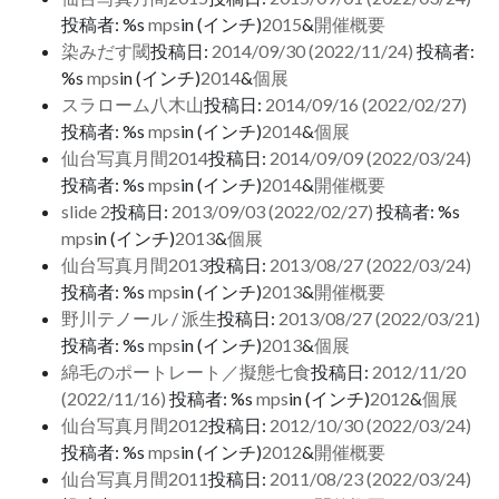
投稿者: %s
mps
in (インチ)
2015
&
開催概要
染みだす閾
投稿日:
2014/09/30
(2022/11/24)
投稿者:
%s
mps
in (インチ)
2014
&
個展
スラローム八木山
投稿日:
2014/09/16
(2022/02/27)
投稿者: %s
mps
in (インチ)
2014
&
個展
仙台写真月間2014
投稿日:
2014/09/09
(2022/03/24)
投稿者: %s
mps
in (インチ)
2014
&
開催概要
slide 2
投稿日:
2013/09/03
(2022/02/27)
投稿者: %s
mps
in (インチ)
2013
&
個展
仙台写真月間2013
投稿日:
2013/08/27
(2022/03/24)
投稿者: %s
mps
in (インチ)
2013
&
開催概要
野川テノール / 派生
投稿日:
2013/08/27
(2022/03/21)
投稿者: %s
mps
in (インチ)
2013
&
個展
綿毛のポートレート／擬態七食
投稿日:
2012/11/20
(2022/11/16)
投稿者: %s
mps
in (インチ)
2012
&
個展
仙台写真月間2012
投稿日:
2012/10/30
(2022/03/24)
投稿者: %s
mps
in (インチ)
2012
&
開催概要
仙台写真月間2011
投稿日:
2011/08/23
(2022/03/24)